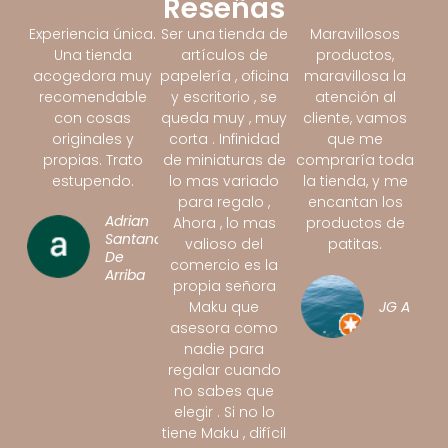
Reseñas
Experiencia única.
Ser una tienda de
Maravillosos
Una tienda
artículos de
productos,
acogedora muy
papelería , oficina
maravillosa la
recomendable
y escritorio , se
atención al
con cosas
queda muy , muy
cliente, vamos
originales y
corta . Infinidad
que me
propias. Trato
de miniaturas de
compraría toda
estupendo.
lo mas variado
la tienda, y me
para regalo ,
encantan los
Adrian
Ahora , lo mas
productos de
Santano
valioso del
patitas.
De
comercio es la
Arriba
propia señora
Maku que
JG A
asesora como
nadie para
regalar cuando
no sabes que
elegir . Si no lo
tiene Maku , difícil