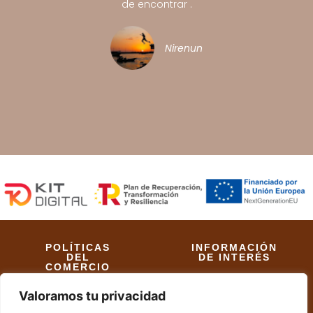
de encontrar .
Nirenunutsi
POLÍTICAS
INFORMACIÓN
DEL
DE INTERÉS
COMERCIO
Aviso Legal
Valoramos tu privacidad
Políticas de Envío
Política de Cookies