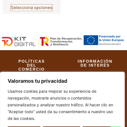
Selecciona opciones
POLÍTICAS
INFORMACIÓN
DEL
DE INTERÉS
COMERCIO
Aviso Legal
Valoramos tu privacidad
Políticas de Envío
Política de Cookies
Usamos cookies para mejorar su experiencia de
Políticas de
Accesibilidad
Privacidad
navegación, mostrarle anuncios o contenidos
personalizados y analizar nuestro tráfico. Al hacer clic en
Políticas de
Diseño web realizado
“Aceptar todo” usted da su consentimiento a nuestro uso
Devoluciones y
por RK Informatika
de las cookies.
Reembolsos