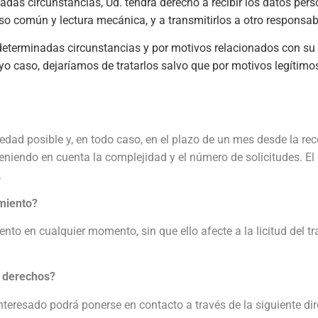
adas circunstancias, Ud. tendrá derecho a recibir los datos per
uso común y lectura mecánica, y a transmitirlos a otro responsab
determinadas circunstancias y por motivos relacionados con su s
o caso, dejaríamos de tratarlos salvo que por motivos legítimos 
ad posible y, en todo caso, en el plazo de un mes desde la rec
eniendo en cuenta la complejidad y el número de solicitudes. El
.
imiento?
miento en cualquier momento, sin que ello afecte a la licitud del
s derechos?
 interesado podrá ponerse en contacto a través de la siguiente di