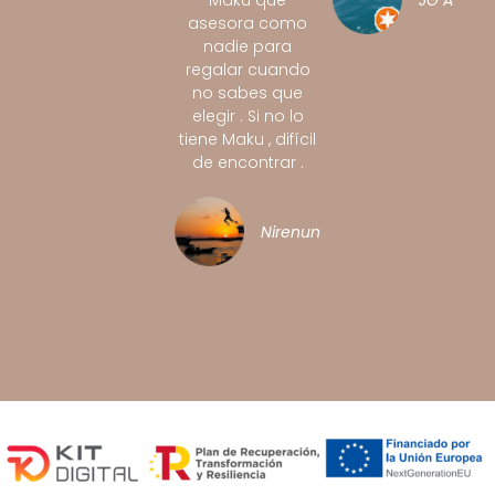
Maku que
JG A
asesora como
nadie para
regalar cuando
no sabes que
elegir . Si no lo
tiene Maku , difícil
de encontrar .
Nirenunutsi