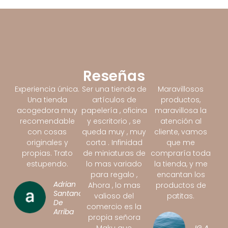
Reseñas
Experiencia única.
Ser una tienda de
Maravillosos
Una tienda
artículos de
productos,
acogedora muy
papelería , oficina
maravillosa la
recomendable
y escritorio , se
atención al
con cosas
queda muy , muy
cliente, vamos
originales y
corta . Infinidad
que me
propias. Trato
de miniaturas de
compraría toda
estupendo.
lo mas variado
la tienda, y me
para regalo ,
encantan los
Adrian
Ahora , lo mas
productos de
Santano
valioso del
patitas.
De
comercio es la
Arriba
propia señora