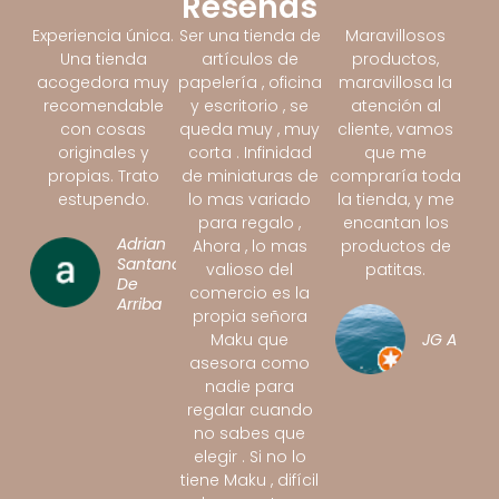
Reseñas
Experiencia única.
Ser una tienda de
Maravillosos
Una tienda
artículos de
productos,
acogedora muy
papelería , oficina
maravillosa la
recomendable
y escritorio , se
atención al
con cosas
queda muy , muy
cliente, vamos
originales y
corta . Infinidad
que me
propias. Trato
de miniaturas de
compraría toda
estupendo.
lo mas variado
la tienda, y me
para regalo ,
encantan los
Adrian
Ahora , lo mas
productos de
Santano
valioso del
patitas.
De
comercio es la
Arriba
propia señora
Maku que
JG A
asesora como
nadie para
regalar cuando
no sabes que
elegir . Si no lo
tiene Maku , difícil