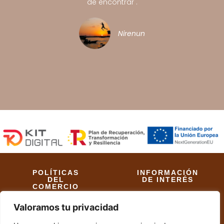
de encontrar .
Nirenunutsi
POLÍTICAS
INFORMACIÓN
DEL
DE INTERÉS
COMERCIO
Aviso Legal
Valoramos tu privacidad
Políticas de Envío
Política de Cookies