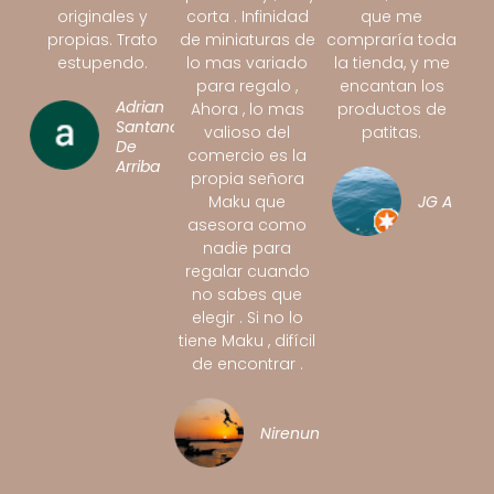
originales y
corta . Infinidad
que me
propias. Trato
de miniaturas de
compraría toda
estupendo.
lo mas variado
la tienda, y me
para regalo ,
encantan los
Adrian
Ahora , lo mas
productos de
Santano
valioso del
patitas.
De
comercio es la
Arriba
propia señora
Maku que
JG A
asesora como
nadie para
regalar cuando
no sabes que
elegir . Si no lo
tiene Maku , difícil
de encontrar .
Nirenunutsi