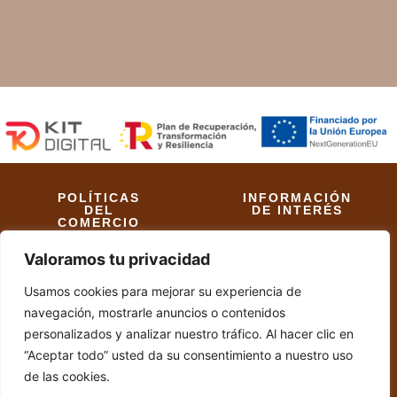
POLÍTICAS
INFORMACIÓN
DEL
DE INTERÉS
COMERCIO
Aviso Legal
Valoramos tu privacidad
Políticas de Envío
Política de Cookies
Usamos cookies para mejorar su experiencia de
Políticas de
Accesibilidad
Privacidad
navegación, mostrarle anuncios o contenidos
personalizados y analizar nuestro tráfico. Al hacer clic en
Políticas de
Diseño web realizado
“Aceptar todo” usted da su consentimiento a nuestro uso
Devoluciones y
por RK Informatika
de las cookies.
Reembolsos