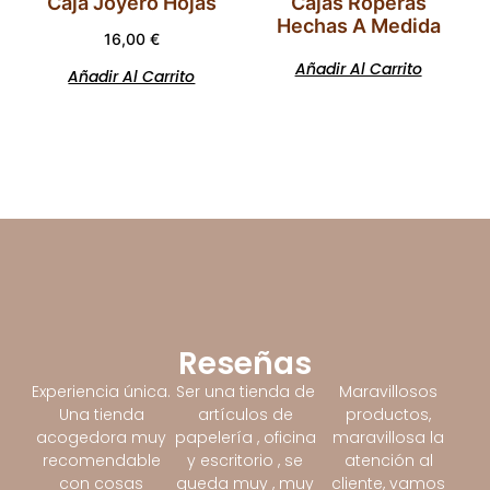
Caja Joyero Hojas
Cajas Roperas
Hechas A Medida
16,00
€
Añadir Al Carrito
Añadir Al Carrito
Reseñas
Experiencia única.
Ser una tienda de
Maravillosos
Una tienda
artículos de
productos,
acogedora muy
papelería , oficina
maravillosa la
recomendable
y escritorio , se
atención al
con cosas
queda muy , muy
cliente, vamos