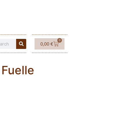
0
0,00
€
 Fuelle