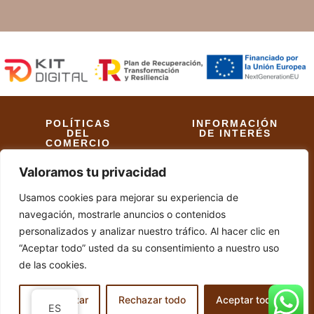
POLÍTICAS
INFORMACIÓN
DEL
DE INTERÉS
COMERCIO
Aviso Legal
Valoramos tu privacidad
Políticas de Envío
Política de Cookies
Usamos cookies para mejorar su experiencia de
Políticas de
Accesibilidad
Privacidad
navegación, mostrarle anuncios o contenidos
personalizados y analizar nuestro tráfico. Al hacer clic en
Políticas de
Diseño web realizado
“Aceptar todo” usted da su consentimiento a nuestro uso
Devoluciones y
por RK Informatika
de las cookies.
Reembolsos
Personalizar
Rechazar todo
Aceptar todo
ES