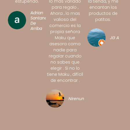
estupendo.
lo mas variado
la tienda, y me
para regalo ,
encantan los
Adrian
Ahora , lo mas
productos de
Santano
valioso del
patitas.
De
comercio es la
Arriba
propia señora
Maku que
JG A
asesora como
nadie para
regalar cuando
no sabes que
elegir . Si no lo
tiene Maku , difícil
de encontrar .
Nirenunutsi